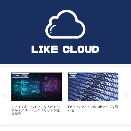
サーバ関連
PHP
AI
方・
ドメイン名にハイフンを入れるべ
PHPでファイルのMIMEタイプを調
Ch
きか？メリットとデメリットを徹
べる
の
底解説
極