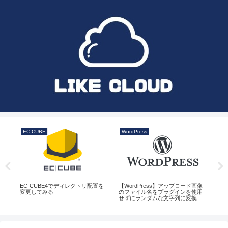
EC-CUBE
WordPress
PH
EC-CUBE4でディレクトリ配置を
【WordPress】アップロード画像
よ
てみ
変更してみる
のファイル名をプラグインを使用
せずにランダムな文字列に変換す
る