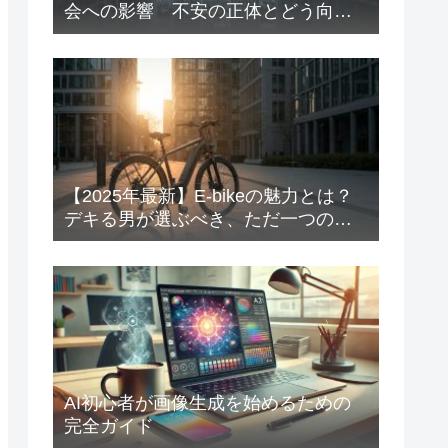
会への影響 不安の正体とどう向き
合う？
【2025年最新】E-bikeの魅力とは？
デキる男が選ぶべき、ただ一つのお
すすめブランド「MOVE」を徹底解
剖
AI初心者が画像生成を始めるための
完全ガイド