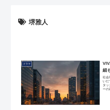
堺雅人
V
ドラマ
細
社会
いだ
タッ
ーの