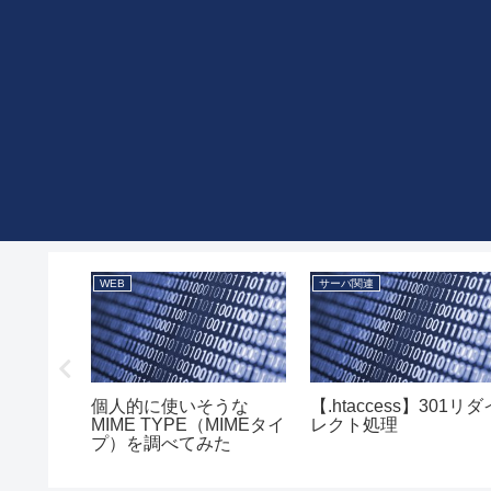
WEB
サーバ関連
のMIME
個人的に使いそうな
【.htaccess】301リダ
MIME TYPE（MIMEタイ
レクト処理
プ）を調べてみた