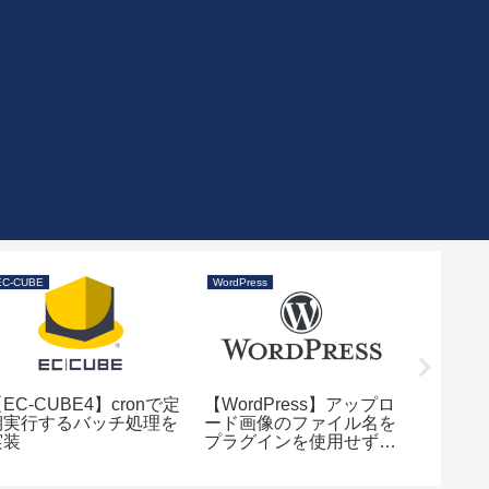
EC-CUBE
WordPress
EC-CUBE
EC-CUBE4】cronで定
【WordPress】アップロ
【EC-
期実行するバッチ処理を
ード画像のファイル名を
ータをC
実装
プラグインを使用せずに
したら
ランダムな文字列に変換
時の対
する