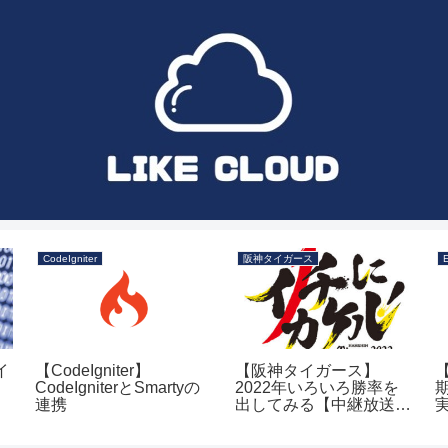
CodeIgniter
阪神タイガース
イ
【CodeIgniter】
【阪神タイガース】
【
CodeIgniterとSmartyの
2022年いろいろ勝率を
連携
出してみる【中継放送
局・解説者など】