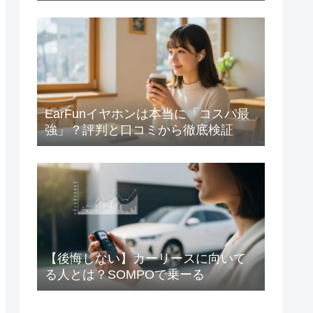
EarFunイヤホンは本当に「コスパ最
強」？評判と口コミから徹底検証
【後悔しない】カーリースに向いて
る人とは？SOMPOで乗ーる