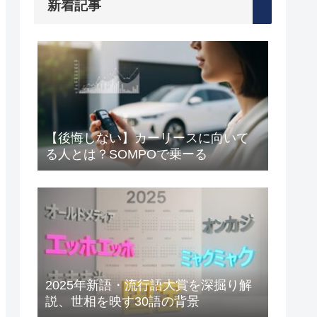
新着記事
【後悔しない】カーリースに向いて
る人とは？SOMPOで乗ーる
2025年新語・流行語大賞を深掘り解
説、世相を映す30語の背景