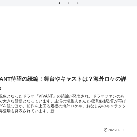
IVANT待望の続編！舞台やキャストは？海外ロケの詳
も
現象となったドラマ『VIVANT』の続編が発表され、ドラマファンのあ
で大きな話題となっています。主演の堺雅人さんと福澤克雄監督が再び
グを組むほか、前作を上回る規模の海外ロケや、おなじみのキャラクタ
再登場も発表されています。新...
2025.06.11