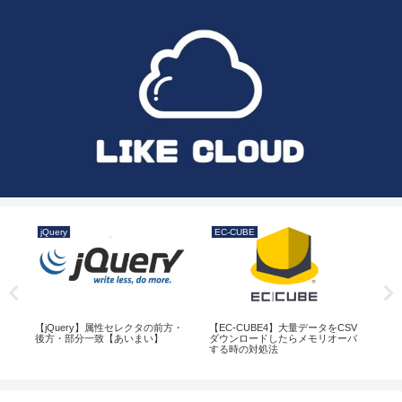
jQuery
EC-CUBE
PH
ト処
【jQuery】属性セレクタの前方・
【EC-CUBE4】大量データをCSV
よ
後方・部分一致【あいまい】
ダウンロードしたらメモリオーバ
する時の対処法