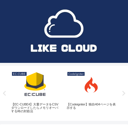
EC-CUBE
CodeIgniter
PH
チ処
【EC-CUBE4】大量データをCSV
【Codeigniter】独自404ページを表
よ
る
ダウンロードしたらメモリオーバ
示する
する時の対処法